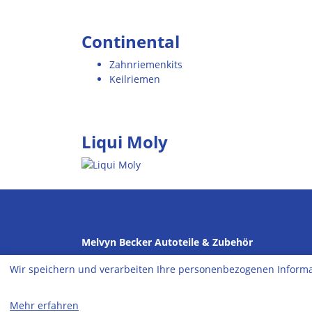
Continental
Zahnriemenkits
Keilriemen
Liqui Moly
Melvyn Becker Autoteile & Zubehör
Hauptstr. 39
Wir speichern und verarbeiten Ihre personenbezogenen Informa
55483 Lautzenhausen
Tel: 06543-980130
Mehr erfahren
info
@becker-autoteile.com