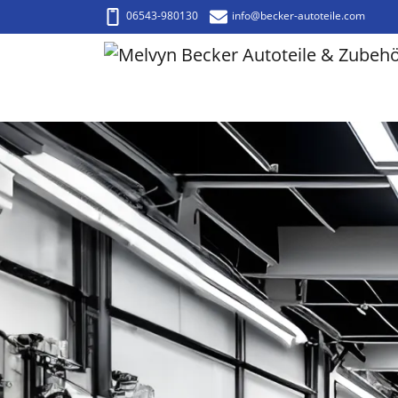
06543-980130
info
@becker-autoteile.com